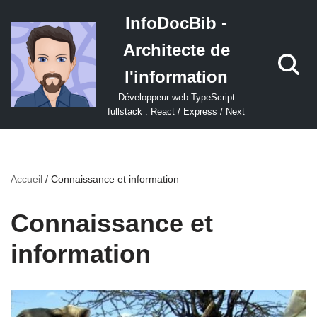
InfoDocBib -
Aller
Architecte de
au
contenu
l'information
Développeur web TypeScript
fullstack : React / Express / Next
Accueil
/
Connaissance et information
Connaissance et
information