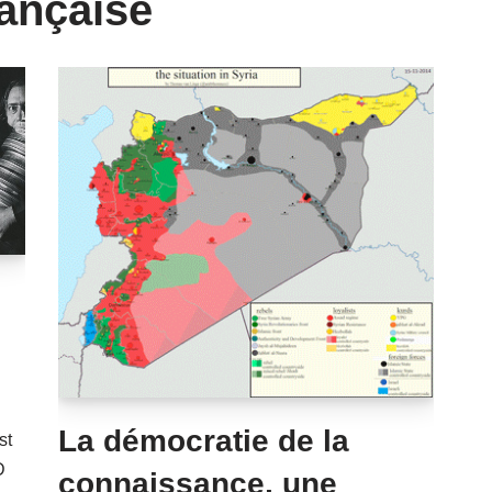
ançaise
La démocratie de la
st
D
connaissance, une