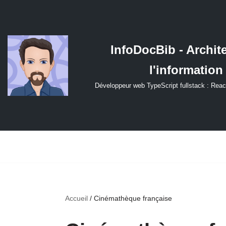
Aller
au
InfoDocBib - Archit
contenu
l'information
Développeur web TypeScript fullstack : Reac
Accueil
/
Cinémathèque française