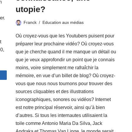
n
utopie?
er.
Franck
Education aux médias
Où croyez-vous que les Youtubers puisent pour
t
préparer leur prochaine vidéo? Où croyez-vous
00,
que je cherche quand il me manque un détail ou
que je veux approfondir un point que je connais
moins, voire simplement me rafraîchir la
mémoire, en vue d’un billet de blog? Où croyez-
artagez
vous que nous nous tournons pour trouver des
sources cliquables et des illustrations
iconographiques, sonores ou vidéos? Internet
est notre principal réservoir, ainsi qu’à bien
d’autres. Si tous les internautes utilisaient la
toile comme Antonio Maria Da Silva, Jack
Andraka et Thomas Van Linge, le monde serait