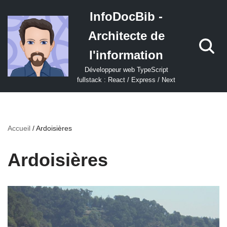
InfoDocBib -
Aller
Architecte de
au
contenu
l'information
Développeur web TypeScript
fullstack : React / Express / Next
Accueil
/
Ardoisières
Ardoisières