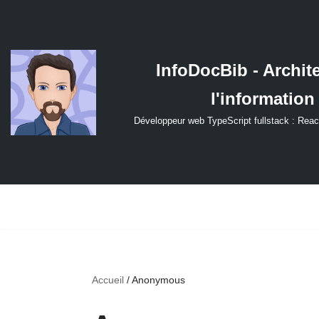
Aller
au
InfoDocBib - Archit
contenu
l'information
Développeur web TypeScript fullstack : Reac
Accueil
/
Anonymous