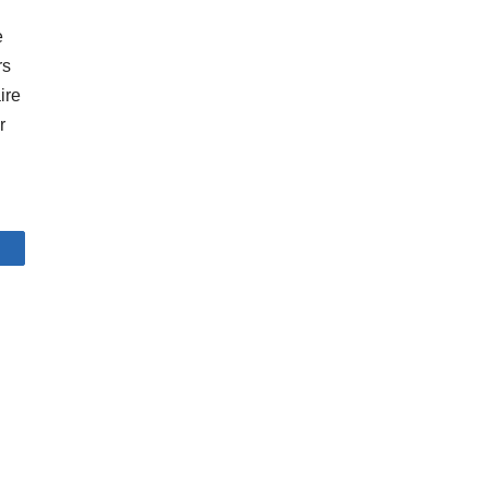
e
rs
ire
r
artagez