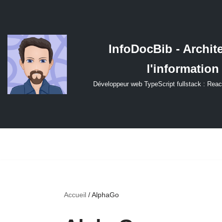
Aller
au
InfoDocBib - Archit
contenu
l'information
Développeur web TypeScript fullstack : Reac
Accueil
/
AlphaGo