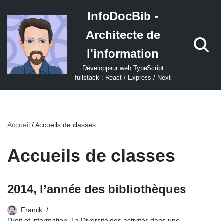
InfoDocBib -
Aller
Architecte de
au
contenu
l'information
Développeur web TypeScript
fullstack : React / Express / Next
Accueil
/
Accueils de classes
Accueils de classes
2014, l’année des bibliothèques
Franck
Droit et information
,
La Diversité des activités dans une