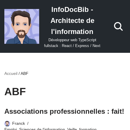
InfoDocBib -
Aller
Architecte de
au
contenu
l'information
Développeur web TypeScript
fullstack : React / Express / Next
Accueil
/
ABF
ABF
Associations professionnelles : fait!
Franck
Emploi
,
Sciences de l'information
,
Veille, formation,