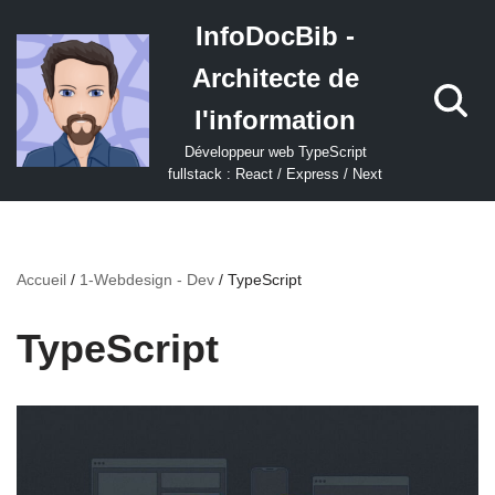
InfoDocBib -
Aller
Architecte de
au
contenu
l'information
Développeur web TypeScript
fullstack : React / Express / Next
Accueil
/
1-Webdesign - Dev
/
TypeScript
TypeScript