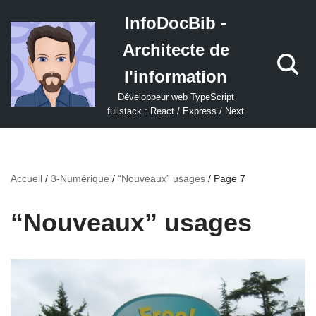
InfoDocBib -
Aller
Architecte de
au
contenu
l'information
Développeur web TypeScript
fullstack : React / Express / Next
Accueil
/
3-Numérique
/
“Nouveaux” usages
/
Page 7
“Nouveaux” usages