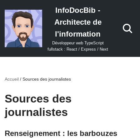
InfoDocBib -
Aller
Architecte de
au
contenu
l'information
Développeur web TypeScript
fullstack : React / Express / Next
Accueil
/
Sources des journalistes
Sources des
journalistes
Renseignement : les barbouzes