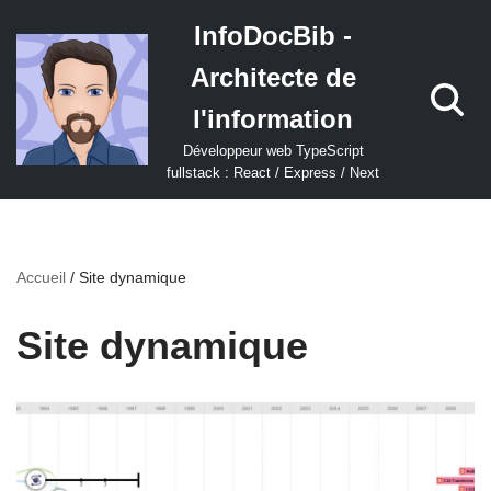
InfoDocBib -
Aller
Architecte de
au
contenu
l'information
Développeur web TypeScript
fullstack : React / Express / Next
Accueil
/
Site dynamique
Site dynamique