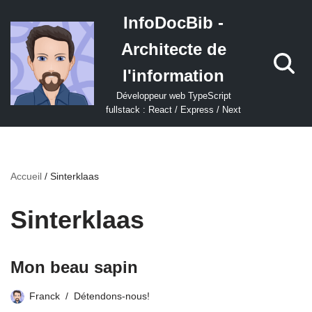
InfoDocBib -
Aller
Architecte de
au
contenu
l'information
Développeur web TypeScript
fullstack : React / Express / Next
Accueil
/
Sinterklaas
Sinterklaas
Mon beau sapin
Franck
Détendons-nous!