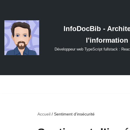
Aller
au
InfoDocBib - Archit
contenu
l'information
Développeur web TypeScript fullstack : Reac
Accueil
/
Sentiment d'insécurité