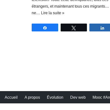
étrangers, et maintenant tous ces migrants…
ne…
Lire la suite »
Partagez
Tweetez
P
Accueil
A propos
Évolution
Dev web
Mooc #Ar