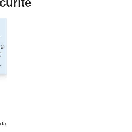
curité
 la