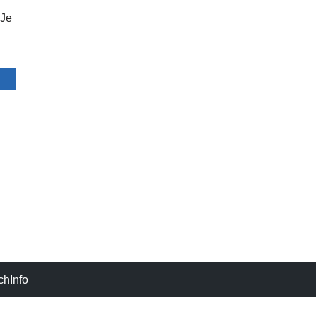
 Je
artagez
chInfo