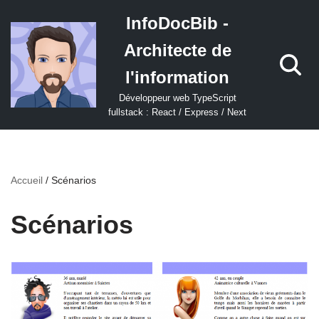
InfoDocBib -
Aller
Architecte de
au
contenu
l'information
Développeur web TypeScript
fullstack : React / Express / Next
Accueil
/
Scénarios
Scénarios