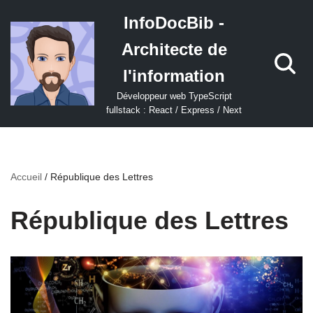
InfoDocBib -
Aller
Architecte de
au
contenu
l'information
Développeur web TypeScript
fullstack : React / Express / Next
Accueil
/
République des Lettres
République des Lettres