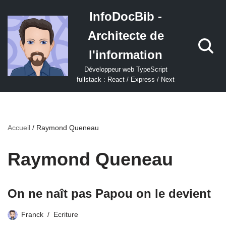
InfoDocBib -
Aller
Architecte de
au
contenu
l'information
Développeur web TypeScript
fullstack : React / Express / Next
Accueil
/
Raymond Queneau
Raymond Queneau
On ne naît pas Papou on le devient
Franck
Ecriture