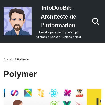
InfoDocBib -
Aller
Architecte de
au
contenu
l'information
Développeur web TypeScript
fullstack : React / Express / Next
Accueil
/
Polymer
Polymer