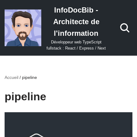
InfoDocBib -
Aller
Architecte de
au
contenu
l'information
Développeur web TypeScript
fullstack : React / Express / Next
Accueil
/
pipeline
pipeline