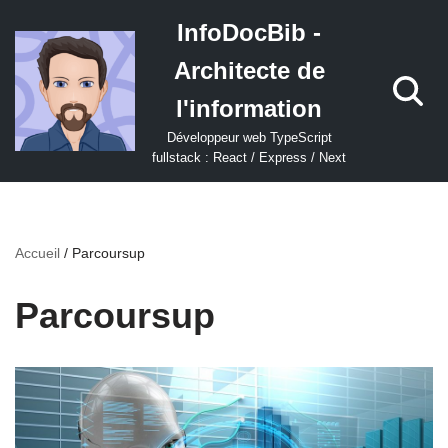
InfoDocBib -
Aller
Architecte de
au
contenu
l'information
Développeur web TypeScript
fullstack : React / Express / Next
Accueil
/
Parcoursup
Parcoursup