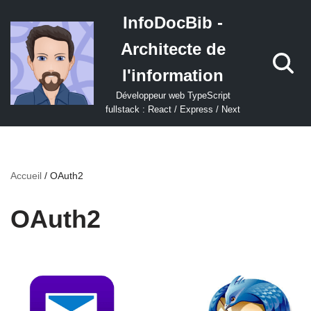
InfoDocBib -
Aller
Architecte de
au
contenu
l'information
Développeur web TypeScript
fullstack : React / Express / Next
Accueil
/
OAuth2
OAuth2