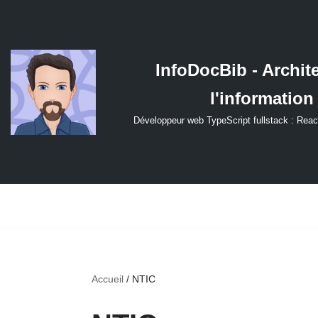
Aller
au
InfoDocBib - Archit
contenu
l'information
Développeur web TypeScript fullstack : Reac
Accueil
/
NTIC