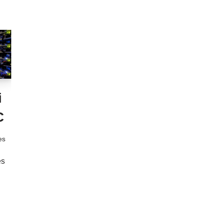
i
C
es
es