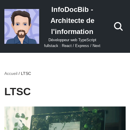
InfoDocBib -
Aller
Architecte de
au
contenu
l'information
Développeur web TypeScript
fullstack : React / Express / Next
Accueil
/
LTSC
LTSC