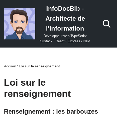
InfoDocBib -
Aller
Architecte de
au
contenu
l'information
Développeur web TypeScript
fullstack : React / Express / Next
Accueil
/
Loi sur le renseignement
Loi sur le
renseignement
Renseignement : les barbouzes