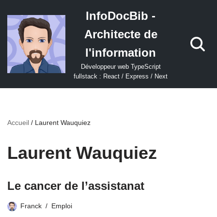
InfoDocBib -
Aller
Architecte de
au
contenu
l'information
Développeur web TypeScript
fullstack : React / Express / Next
Accueil
/
Laurent Wauquiez
Laurent Wauquiez
Le cancer de l’assistanat
Franck
Emploi