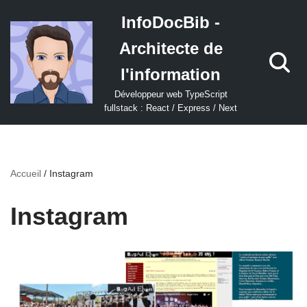
InfoDocBib -
Aller
Architecte de
au
contenu
l'information
Développeur web TypeScript
fullstack : React / Express / Next
Accueil
/
Instagram
Instagram