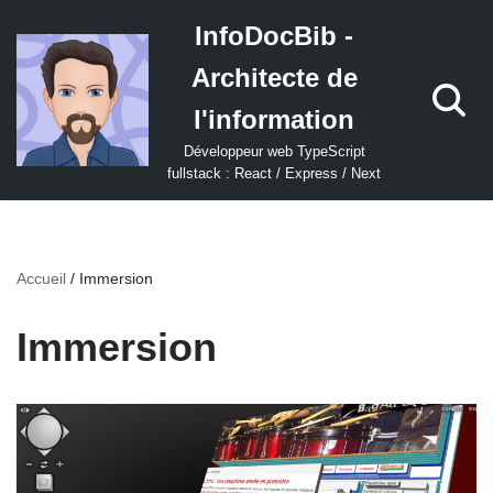
InfoDocBib -
Aller
Architecte de
au
contenu
l'information
Développeur web TypeScript
fullstack : React / Express / Next
Accueil
/
Immersion
Immersion