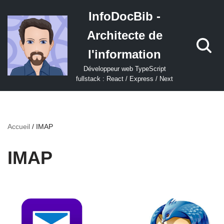
InfoDocBib -
Aller
Architecte de
au
contenu
l'information
Développeur web TypeScript
fullstack : React / Express / Next
Accueil
/
IMAP
IMAP