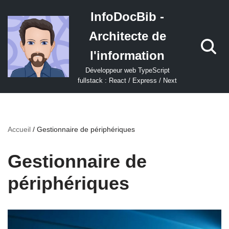
InfoDocBib -
Aller
Architecte de
au
contenu
l'information
Développeur web TypeScript
fullstack : React / Express / Next
Accueil
/
Gestionnaire de périphériques
Gestionnaire de
périphériques