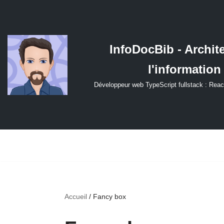
Aller
au
InfoDocBib - Archit
contenu
l'information
Développeur web TypeScript fullstack : Reac
Accueil
/
Fancy box