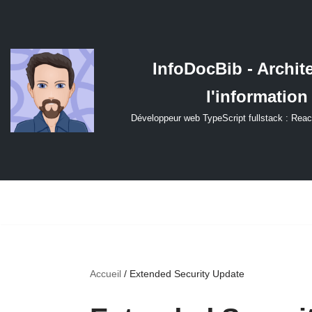
Aller
au
InfoDocBib - Archit
contenu
l'information
Développeur web TypeScript fullstack : Reac
Accueil
/
Extended Security Update