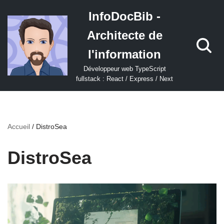
InfoDocBib -
Aller
Architecte de
au
contenu
l'information
Développeur web TypeScript
fullstack : React / Express / Next
Accueil
/
DistroSea
DistroSea