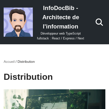
InfoDocBib -
Aller
Architecte de
au
contenu
l'information
Développeur web TypeScript
fullstack : React / Express / Next
Accueil
/
Distribution
Distribution