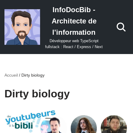
InfoDocBib -
Aller
Architecte de
au
contenu
l'information
Développeur web TypeScript
fullstack : React / Express / Next
Accueil
/
Dirty biology
Dirty biology