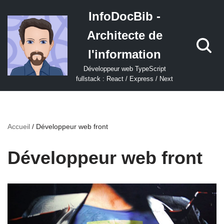
InfoDocBib -
Aller
Architecte de
au
contenu
l'information
Développeur web TypeScript
fullstack : React / Express / Next
Accueil
/
Développeur web front
Développeur web front