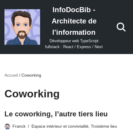
InfoDocBib -
Aller
Architecte de
au
contenu
l'information
Développeur web TypeScript
fullstack : React / Express / Next
Accueil
/
Coworking
Coworking
Le coworking, l’autre tiers lieu
Franck
Espace intérieur et convivialité
,
Troisième lieu