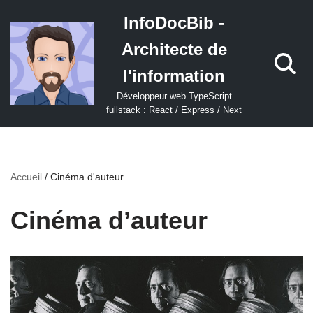
InfoDocBib -
Aller
Architecte de
au
contenu
l'information
Développeur web TypeScript
fullstack : React / Express / Next
Accueil
/
Cinéma d'auteur
Cinéma d’auteur