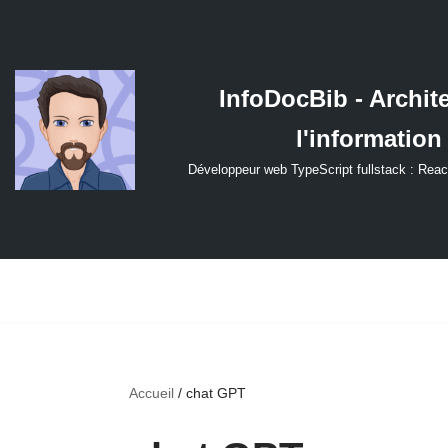
Aller
au
InfoDocBib - Archit
contenu
l'information
Développeur web TypeScript fullstack : Reac
Accueil
/
chat GPT