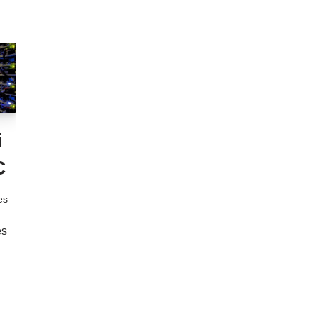
i
C
es
es
n