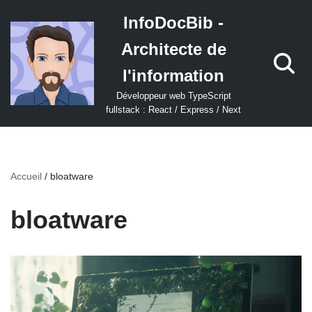
InfoDocBib -
Aller
Architecte de
au
contenu
l'information
Développeur web TypeScript
fullstack : React / Express / Next
Accueil
/
bloatware
bloatware