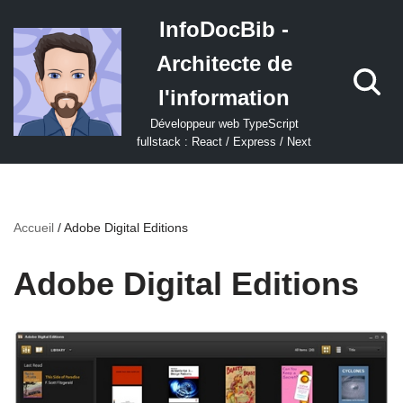
InfoDocBib -
Aller
Architecte de
au
contenu
l'information
Développeur web TypeScript
fullstack : React / Express / Next
Accueil
/
Adobe Digital Editions
Adobe Digital Editions