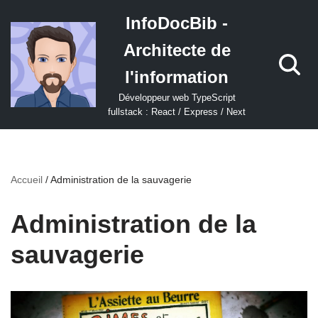
InfoDocBib -
Aller
Architecte de
au
contenu
l'information
Développeur web TypeScript
fullstack : React / Express / Next
Accueil
/
Administration de la sauvagerie
Administration de la
sauvagerie