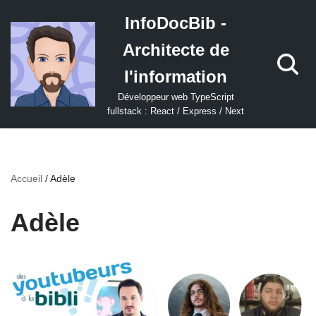
InfoDocBib -
Aller
Architecte de
au
contenu
l'information
Développeur web TypeScript
fullstack : React / Express / Next
Accueil
/
Adèle
Adèle